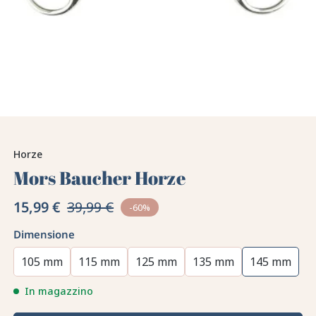
Horze
Mors Baucher Horze
15,99 €
39,99 €
-60%
Dimensione
105 mm
115 mm
125 mm
135 mm
145 mm
In magazzino