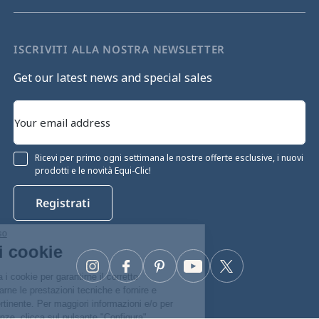
ISCRIVITI ALLA NOSTRA NEWSLETTER
Get our latest news and special sales
Ricevi per primo ogni settimana le nostre offerte esclusive, i nuovi
prodotti e le novità Equi-Clic!
Registrati
Continua senza consenso
Gestione dei cookie
Instagram
Facebook
Pinterest
YouTube
Twitter
Il nostro sito web utilizza i cookie per garantirne il corretto
funzionamento, ottimizzarne le prestazioni tecniche e fornire e
misurare la pubblicità pertinente. Per maggiori informazioni e/o per
modificare le tue preferenze, clicca sul pulsante "Configura".