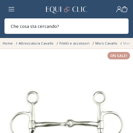
Casa
Sear
Home
Attrezzatura Cavallo
Filetti e accessori
Mors Cavallo
Mors 
ON SALE!