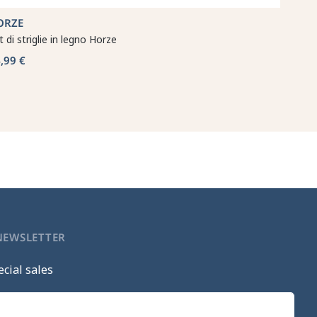
ORZE
t di striglie in legno Horze
,99 €
 NEWSLETTER
cial sales