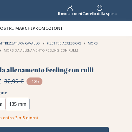
Carrello della spesa
Il mio account
NOSTRI MARCHI
PROMOZIONI
ATTREZZATURA CAVALLO
FILETTI E ACCESSORI
MORS
MORS DA ALLENAMENTO FEELING CON RULLI
a allenamento Feeling con rulli
€
32,99 €
-10%
one
m
135 mm
o entro 3 o 5 giorni