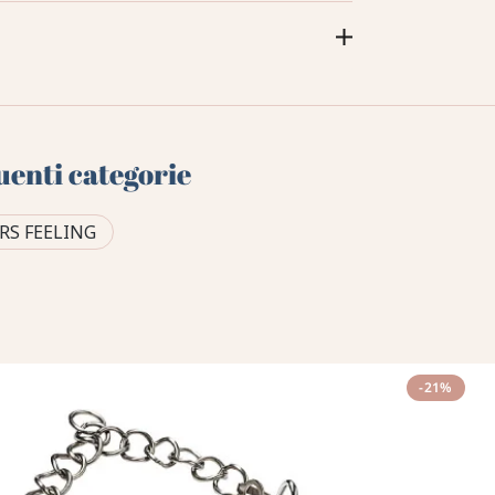
uenti categorie
RS FEELING
-21%