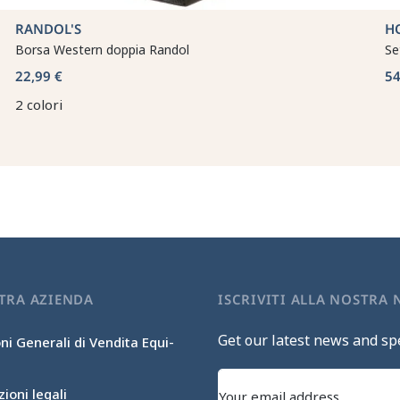
RANDOL'S
H
Borsa Western doppia Randol
Se
22,99 €
54
2 colori
TRA AZIENDA
ISCRIVITI ALLA NOSTRA
Get our latest news and spe
ni Generali di Vendita Equi-
ioni legali