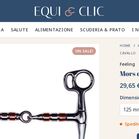
Casa
A 🪮
SALUTE ✨
ALIMENTAZIONE 🥕
SCUDERIA & PRATO 🍃
I 
HOME
ON SALE!
CAVALLO
Feeling
Mors d
29,65 
Dimensi
125 m
Spedit