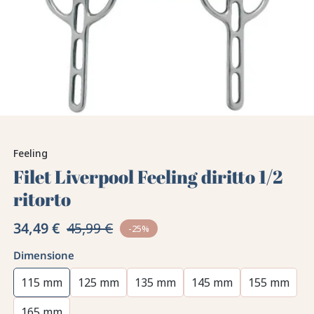
Feeling
Filet Liverpool Feeling diritto 1/2
ritorto
34,49 €
45,99 €
-25%
Dimensione
115 mm
125 mm
135 mm
145 mm
155 mm
165 mm