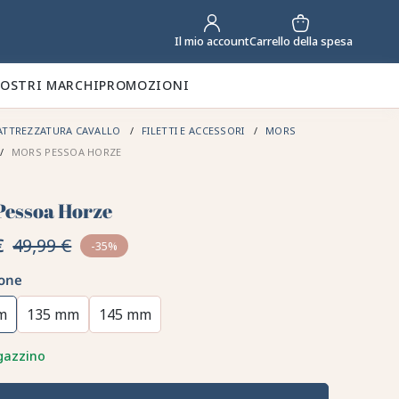
Carrello della spesa
Il mio account
NOSTRI MARCHI
PROMOZIONI
ATTREZZATURA CAVALLO
FILETTI E ACCESSORI
MORS
MORS PESSOA HORZE
Pessoa Horze
€
49,99 €
-35%
one
m
135 mm
145 mm
gazzino