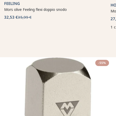
FEELING
HO
Mors olive Feeling flexi doppio snodo
Mor
32,53 €
35,99 €
27
1 
-55%