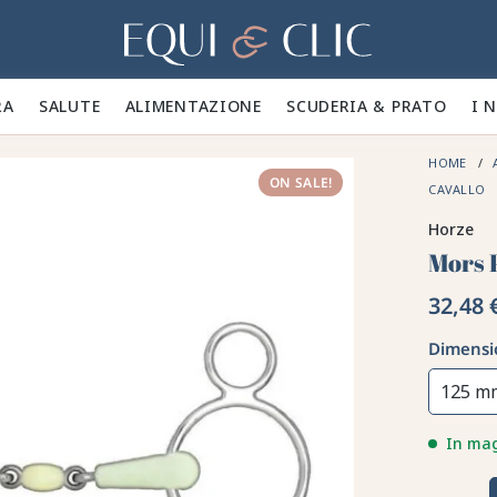
Casa
A 🪮
SALUTE ✨
ALIMENTAZIONE 🥕
SCUDERIA & PRATO 🍃
I 
HOME
ON SALE!
CAVALLO
Horze
Mors 
32,48 
Dimensi
125 m
In ma