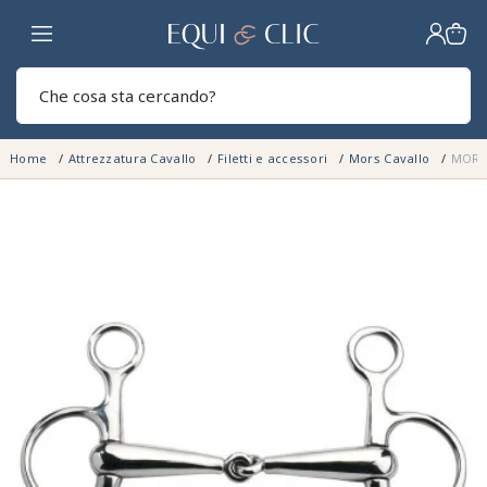
Casa
Sear
Home
Attrezzatura Cavallo
Filetti e accessori
Mors Cavallo
MORS