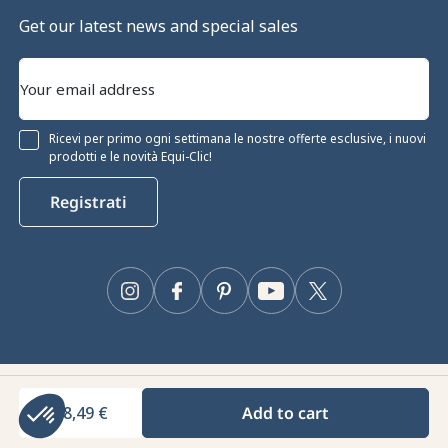
Get our latest news and special sales
Ricevi per primo ogni settimana le nostre offerte esclusive, i nuovi
prodotti e le novità Equi-Clic!
Registrati
 cookie
Instagram
Facebook
Pinterest
YouTube
Twitter
i cookie per garantirne il corretto
e le prestazioni tecniche e fornire e
inente. Per maggiori informazioni e/o per
e, clicca sul pulsante "Configura".
Equiclic © 2026
 certificati da
28,49 €
Add to cart
Gestione dei cookie
Va bene per me