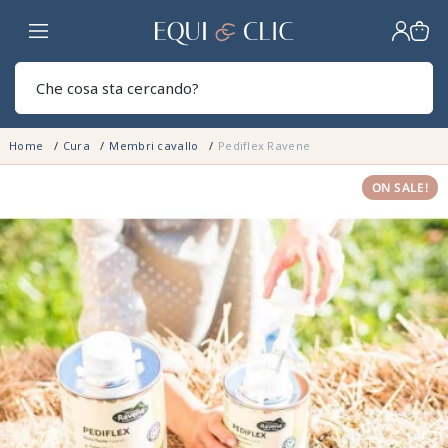
Casa
Sear
Home
Cura
Membri cavallo
Pediflex Ravene
ON SALE!