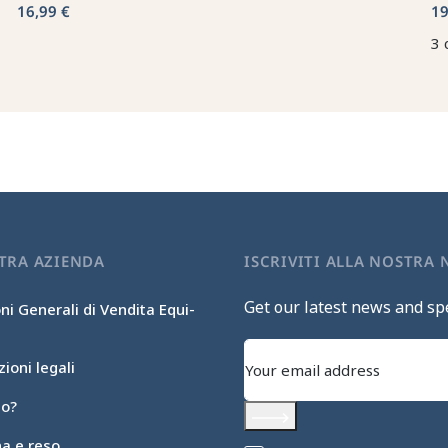
16,99 €
19
3 
TRA AZIENDA
ISCRIVITI ALLA NOSTRA
Get our latest news and spe
ni Generali di Vendita Equi-
ioni legali
mo?
Subscribe
a e reso