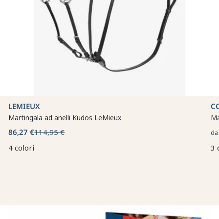
LEMIEUX
C
Martingala ad anelli Kudos LeMieux
Ma
86,27 €
114,95 €
d
4 colori
3 