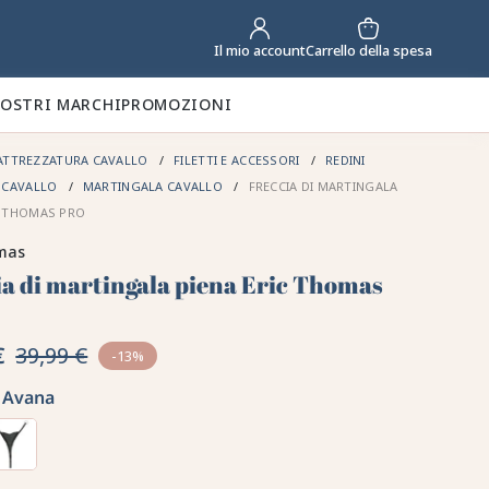
Carrello della spesa
Il mio account
NOSTRI MARCHI
PROMOZIONI
ATTREZZATURA CAVALLO
FILETTI E ACCESSORI
REDINI
E CAVALLO
MARTINGALA CAVALLO
FRECCIA DI MARTINGALA
C THOMAS PRO
omas
ia di martingala piena Eric Thomas
€
39,99 €
-13%
Avana