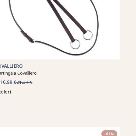
OVALLIERO
rtingala Covalliero
16,99 €
21,34 €
a
colori
-61%