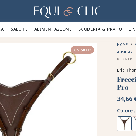
Casa
A 🪮
SALUTE ✨
ALIMENTAZIONE 🥕
SCUDERIA & PRATO 🍃
I 
HOME
ON SALE!
AUSILIARI
PIENA ERI
Eric Th
Frecc
Pro
34,66 
Colore :