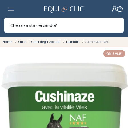
Casa
Sear
Home
Cura
Cura degli zoccoli
Laminiti
Cushinaze NAF
ON SALE!