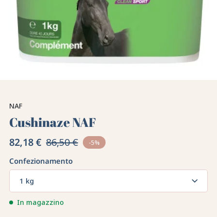
NAF
Cushinaze NAF
82,18 €
86,50 €
-5%
Confezionamento
1 kg
In magazzino