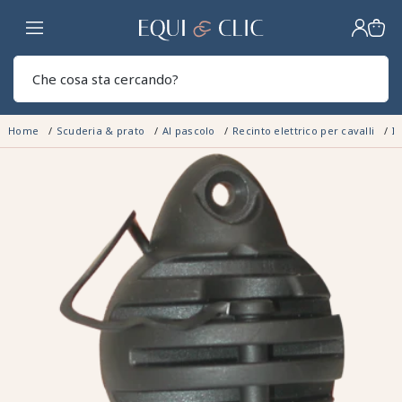
Casa
Sear
Home
Scuderia & prato
Al pascolo
Recinto elettrico per cavalli
I