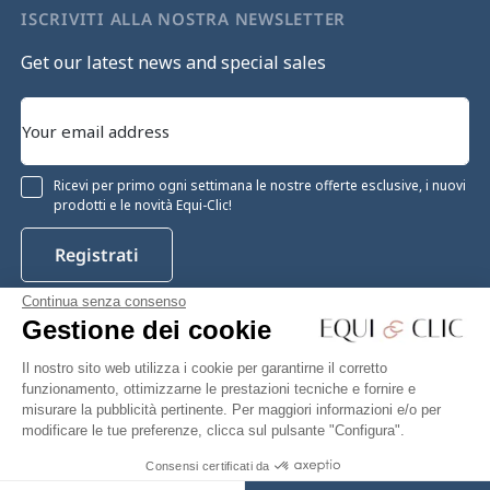
ISCRIVITI ALLA NOSTRA NEWSLETTER
Get our latest news and special sales
Ricevi per primo ogni settimana le nostre offerte esclusive, i nuovi
prodotti e le novità Equi-Clic!
Registrati
Continua senza consenso
Gestione dei cookie
Instagram
Facebook
Pinterest
YouTube
Twitter
Il nostro sito web utilizza i cookie per garantirne il corretto
funzionamento, ottimizzarne le prestazioni tecniche e fornire e
misurare la pubblicità pertinente. Per maggiori informazioni e/o per
modificare le tue preferenze, clicca sul pulsante "Configura".
Equiclic © 2026
Consensi certificati da
127,27 €
Add to cart