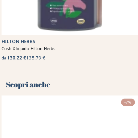
HILTON HERBS
Cush X liquido Hilton Herbs
130,22 €
135,79 €
da
Scopri anche 🌻
-7%