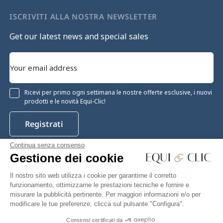
ISCRIVITI ALLA NOSTRA NEWSLETTER
Get our latest news and special sales
Ricevi per primo ogni settimana le nostre offerte esclusive, i nuovi
prodotti e le novità Equi-Clic!
Registrati
Continua senza consenso
Gestione dei cookie
Instagram
Facebook
Pinterest
YouTube
Twitter
Il nostro sito web utilizza i cookie per garantirne il corretto
funzionamento, ottimizzarne le prestazioni tecniche e fornire e
misurare la pubblicità pertinente. Per maggiori informazioni e/o per
modificare le tue preferenze, clicca sul pulsante "Configura".
Equiclic © 2026
Consensi certificati da