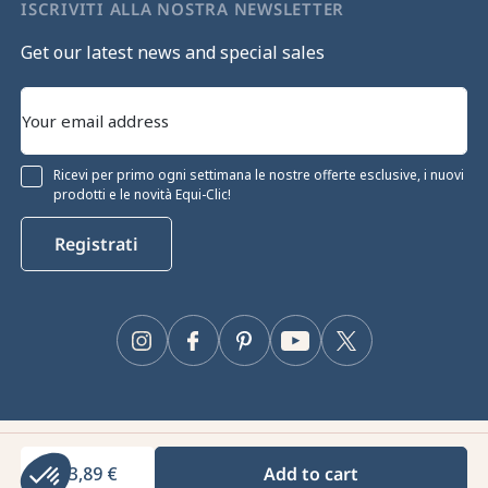
ISCRIVITI ALLA NOSTRA NEWSLETTER
Get our latest news and special sales
Ricevi per primo ogni settimana le nostre offerte esclusive, i nuovi
prodotti e le novità Equi-Clic!
Registrati
okie
Instagram
Facebook
Pinterest
YouTube
Twitter
kie per garantirne il corretto
prestazioni tecniche e fornire e
te. Per maggiori informazioni e/o per
licca sul pulsante "Configura".
Equiclic © 2026
ificati da
33,89 €
Add to cart
Gestione dei cookie