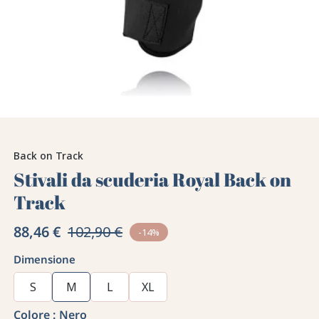
Back on Track
Stivali da scuderia Royal Back on
Track
88,46 €
102,90 €
-14%
Dimensione
S
M
L
XL
Colore :
Nero