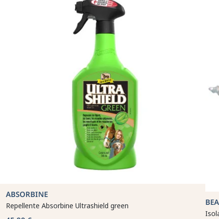
ABSORBINE
BE
Repellente Absorbine Ultrashield green
Iso