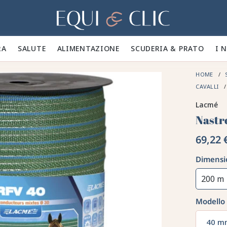
Casa
A 🪮
SALUTE ✨
ALIMENTAZIONE 🥕
SCUDERIA & PRATO 🍃
I 
HOME
CAVALLI
Lacmé
Nastr
69,22 
Dimensi
200 m
Modello
40 m