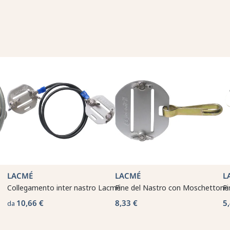
LACMÉ
LACMÉ
L
Collegamento inter nastro Lacmé
Fine del Nastro con Moschetton
Fi
10,66 €
8,33 €
5
da