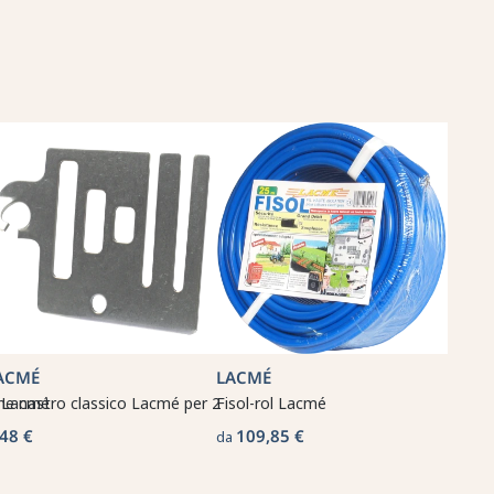
ACMÉ
LACMÉ
e Lacmé
ne nastro classico Lacmé per 2
Fisol-rol Lacmé
,48 €
109,85 €
da