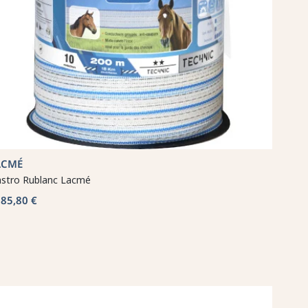
ACMÉ
stro Rublanc Lacmé
85,80 €
a