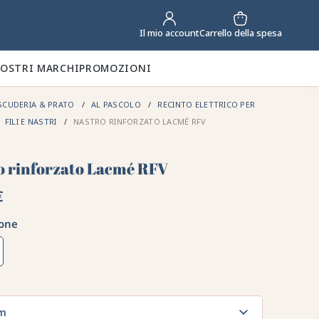
Carrello della spesa
Il mio account
NOSTRI MARCHI
PROMOZIONI
SCUDERIA & PRATO
AL PASCOLO
RECINTO ELETTRICO PER
FILI E NASTRI
NASTRO RINFORZATO LACMÉ RFV
o rinforzato Lacmé RFV
€
one
m