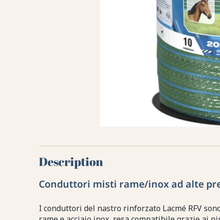
Description
Conduttori misti rame/inox ad alte pr
I conduttori del nastro rinforzato Lacmé RFV so
rame e acciaio inox, resa compatibile grazie ai pi