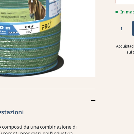
In ma
Acquistad
sul 
estazioni
no composti da una combinazione di
ù recenti progressi dell’industria