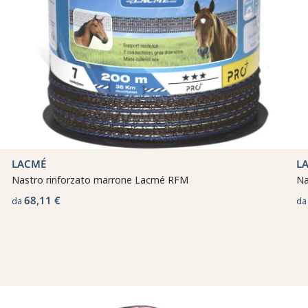
LACMÉ
L
Nastro rinforzato marrone Lacmé RFM
Na
68,11 €
da
d