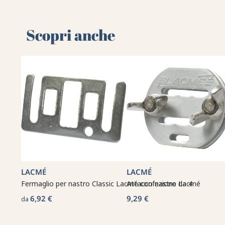
Scopri anche
LACMÉ
LACMÉ
Fermaglio per nastro Classic Lacmé confezione da 4
Attacco nastro Lacmé
6,92 €
9,29 €
da