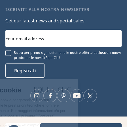
ISCRIVITI ALLA NOSTRA NEWSLETTER
Get our latest news and special sales
Ricevi per primo ogni settimana le nostre offerte esclusive, i nuovi
prodotti e le novità Equi-Clic!
Registrati
Continua senza consenso
Gestione dei cookie
Instagram
Facebook
Pinterest
YouTube
Twitter
Il nostro sito web utilizza i cookie per garantirne il corretto
funzionamento, ottimizzarne le prestazioni tecniche e fornire e
misurare la pubblicità pertinente. Per maggiori informazioni e/o per
modificare le tue preferenze, clicca sul pulsante "Configura".
Equiclic © 2026
Consensi certificati da