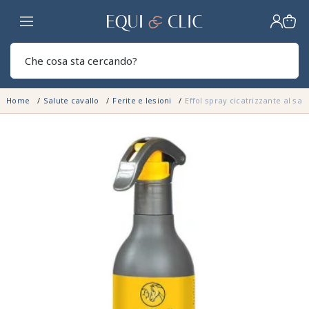
Casa
Sear
Home
Salute cavallo
Ferite e lesioni
Effol spray cicatrizzante al sa