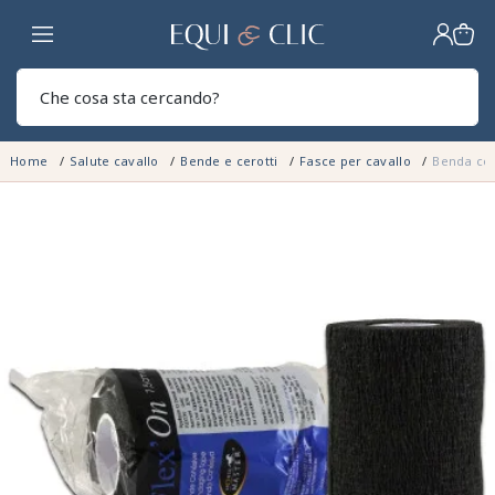
Casa
Sear
Home
Salute cavallo
Bende e cerotti
Fasce per cavallo
Benda coe