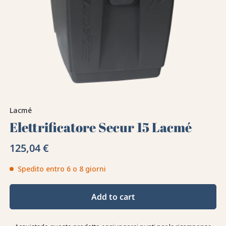
Lacmé
Elettrificatore Secur 15 Lacmé
125,04 €
Spedito entro 6 o 8 giorni
Add to cart