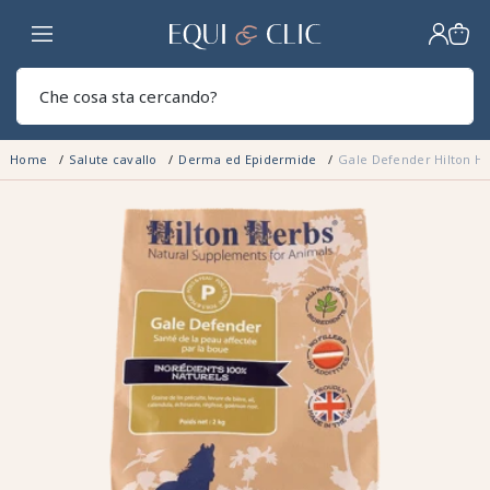
Casa
Sear
Home
Salute cavallo
Derma ed Epidermide
Gale Defender Hilton H