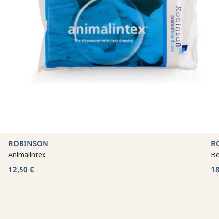
ROBINSON
R
Animalintex
Be
12,50 €
18