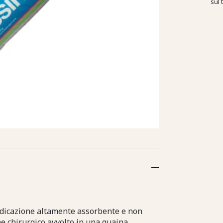
sul 
dicazione altamente assorbente e non
e chirurgico avvolto in una guaina