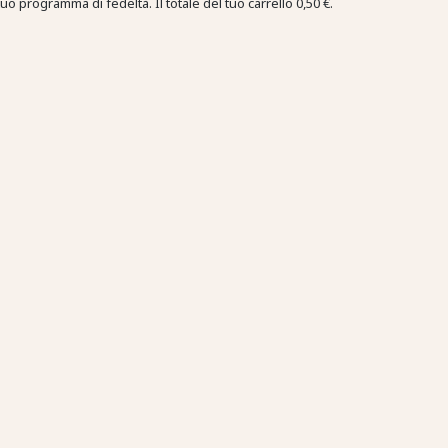
tuo programma di fedeltà. Il totale del tuo carrello
0,50 €
.