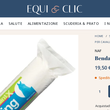
Casa
A 🪮
SALUTE ✨
ALIMENTAZIONE 🥕
SCUDERIA & PRATO 🍃
I 
HOME
PER CAVAL
NAF
Benda
19,50 
Spedit
Acquistad