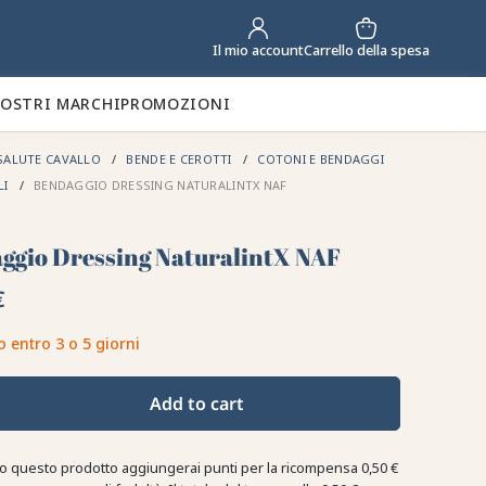
Carrello della spesa
Il mio account
NOSTRI MARCHI
PROMOZIONI
SALUTE CAVALLO
BENDE E CEROTTI
COTONI E BENDAGGI
LI
BENDAGGIO DRESSING NATURALINTX NAF
ggio Dressing NaturalintX NAF
€
o entro 3 o 5 giorni
Add to cart
o questo prodotto aggiungerai punti per la ricompensa
0,50 €