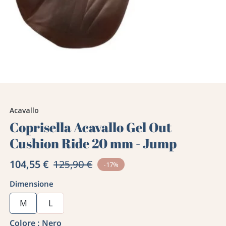
Acavallo
Coprisella Acavallo Gel Out
Cushion Ride 20 mm - Jump
104,55 €
125,90 €
-17%
Dimensione
M
L
Colore :
Nero