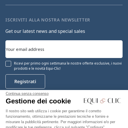
ISCRIVITI ALLA NOSTRA NEWSLETTER
Get our latest news and special sales
Ricevi per primo ogni settimana le nostre offerte esclusive, i nuovi
prodotti e le novità Equi-Clic!
Registrati
Continua senza consenso
Gestione dei cookie
Instagram
Facebook
Pinterest
YouTube
Twitter
Il nostro sito web utilizza i cookie per garantirne il corretto
funzionamento, ottimizzarne le prestazioni tecniche e fornire e
misurare la pubblicità pertinente. Per maggiori informazioni e/o per
modificare le tue preferenze, clicca sul pulsante "Configura".