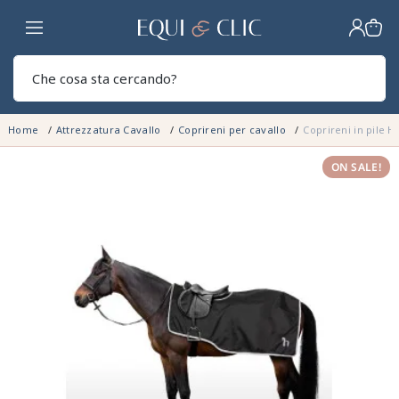
Casa
Sear
Home
Attrezzatura Cavallo
Coprireni per cavallo
Coprireni in pile 
ON SALE!