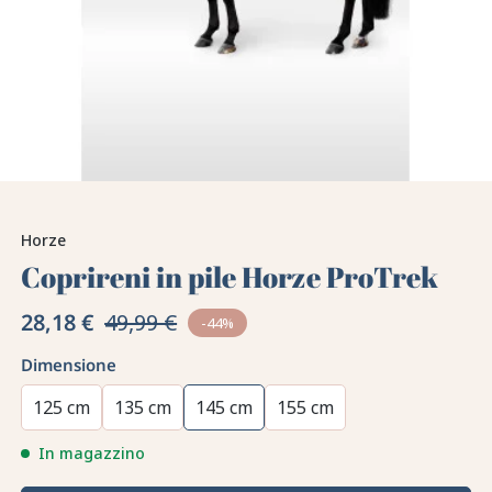
Horze
Coprireni in pile Horze ProTrek
28,18 €
49,99 €
-44%
Dimensione
125 cm
135 cm
145 cm
155 cm
In magazzino