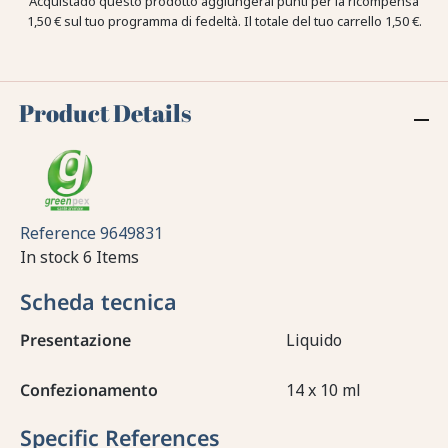
Acquistado questo prodotto aggiungerai punti per la ricompensa
1,50 €
sul tuo programma di fedeltà. Il totale del tuo carrello
1,50 €
.
Product Details
Reference
9649831
In stock
6 Items
Scheda tecnica
Presentazione
Liquido
Confezionamento
14 x 10 ml
Specific References