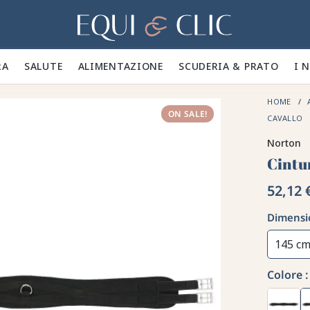
Casa
A 🪮
SALUTE ✨
ALIMENTAZIONE 🥕
SCUDERIA & PRATO 🍃
I 
HOME
ON SALE!
CAVALLO
Norton
Cintu
52,12 
Dimensi
145 c
Colore :