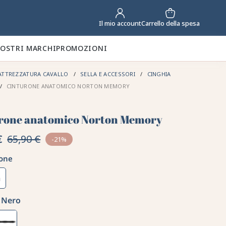
Carrello della spesa
Il mio account
NOSTRI MARCHI
PROMOZIONI
ATTREZZATURA CAVALLO
SELLA E ACCESSORI
CINGHIA
CINTURONE ANATOMICO NORTON MEMORY
rone anatomico Norton Memory
€
65,90 €
-21%
one
m
Nero