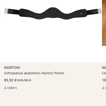
NORTON
N
Sottopancia anatomico Norton Protec
Ci
85,92 €
109,90 €
10
2 colori
2 