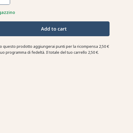
gazzino
Add to cart
o questo prodotto aggiungerai punti per la ricompensa
2,50 €
tuo programma di fedeltà. Il totale del tuo carrello
2,50 €
.