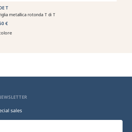
DE T
riglia metallica rotonda T di T
50 €
colore
 NEWSLETTER
cial sales