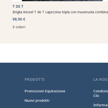
T DE T
Briglia Kessel T de T capezzina tripla con museruola combin
98,90 €
3 colori
PRODOTTI
LA NOS
Promozioni Equitazione
Condizio
Clic
Nuovi prodotti
Informaz