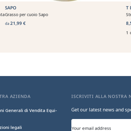
SAPO
T 
ata
Grasso per cuoio Sapo
St
21,99 €
8,
da
1 
TRA AZIENDA
ISCRIVITI ALLA NOSTRA
Get our latest news and spe
ni Generali di Vendita Equi-
ioni legali