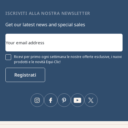
ISCRIVITI ALLA NOSTRA NEWSLETTER
Get our latest news and special sales
Ricevi per primo ogni settimana le nostre offerte esclusive, i nuovi
prodotti e le novità Equi-Clic!
Registrati
Continua senza consenso
Gestione dei cookie
Instagram
Facebook
Pinterest
YouTube
Twitter
Il nostro sito web utilizza i cookie per garantirne il corretto
funzionamento, ottimizzarne le prestazioni tecniche e fornire e
misurare la pubblicità pertinente. Per maggiori informazioni e/o per
modificare le tue preferenze, clicca sul pulsante "Configura".