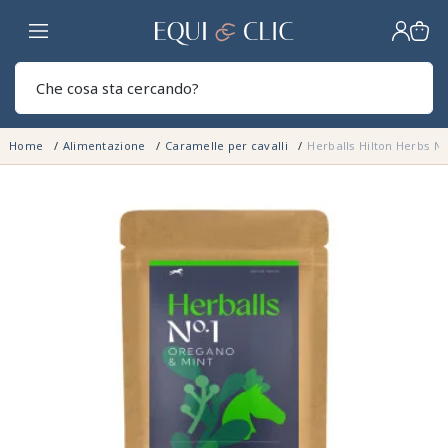
Casa
Sear
Home
Alimentazione
Caramelle per cavalli
Herballs Hilton Herbs N