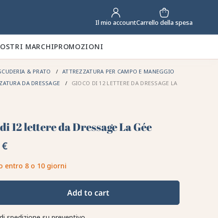
Carrello della spesa
Il mio account
NOSTRI MARCHI
PROMOZIONI
SCUDERIA & PRATO
ATTREZZATURA PER CAMPO E MANEGGIO
ZATURA DA DRESSAGE
GIOCO DI 12 LETTERE DA DRESSAGE LA
di 12 lettere da Dressage La Gée
 €
o entro 8 o 10 giorni
Add to cart
di spedizione su preventivo