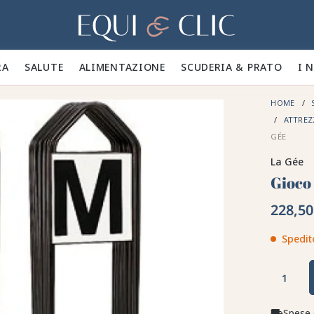
Casa
A 🪮
SALUTE ✨
ALIMENTAZIONE 🥕
SCUDERIA & PRATO 🍃
I 
HOME
ATTREZ
GÉE
La Gée
Gioco 
228,50
Spedit
Spese 
local_shipping