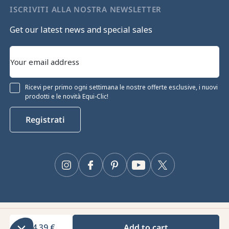
ISCRIVITI ALLA NOSTRA NEWSLETTER
Get our latest news and special sales
Ricevi per primo ogni settimana le nostre offerte esclusive, i nuovi
prodotti e le novità Equi-Clic!
Registrati
Continua senza consenso
Gestione dei cookie
Instagram
Facebook
Pinterest
YouTube
Twitter
Il nostro sito web utilizza i cookie per garantirne il corretto
funzionamento, ottimizzarne le prestazioni tecniche e fornire e
misurare la pubblicità pertinente. Per maggiori informazioni e/o per
modificare le tue preferenze, clicca sul pulsante "Configura".
Equiclic © 2026
Consensi certificati da
84,39 €
Add to cart