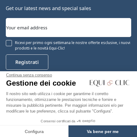
Get our latest news and special sales
Ricevi per primo ogni settimana le nostre offerte esclusive, i nuovi
prodotti e le novità Equi-Clic!
Registrati
Continua senza consenso
Gestione dei cookie
Instagram
Facebook
Pinterest
YouTube
Twitter
Il nostro sito web utilizza i cookie per garantirne il corretto
funzionamento, ottimizzarne le prestazioni tecniche e fornire e
misurare la pubblicità pertinente. Per maggiori informazioni e/o per
modificare le tue preferenze, clicca sul pulsante "Configura".
Equiclic © 2026
Consensi certificati da
25,91 €
Add to cart
Gestione dei cookie
Configura
Va bene per me