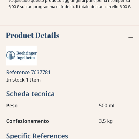
Acquistado questo prodotto aggiungerai punti per la ricompensa
6,00 €
sul tuo programma di fedeltà. Il totale del tuo carrello
6,00 €
.
Product Details
Reference
7637781
In stock
1 Item
Scheda tecnica
Peso
500 ml
Confezionamento
3,5 kg
Specific References