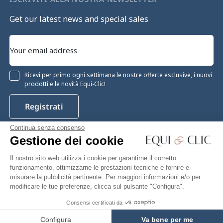
Get our latest news and special sales
Ricevi per primo ogni settimana le nostre offerte esclusive, i nuovi
prodotti e le novità Equi-Clic!
Registrati
Continua senza consenso
Gestione dei cookie
Instagram
Facebook
Pinterest
YouTube
Twitter
Il nostro sito web utilizza i cookie per garantirne il corretto
funzionamento, ottimizzarne le prestazioni tecniche e fornire e
misurare la pubblicità pertinente. Per maggiori informazioni e/o per
modificare le tue preferenze, clicca sul pulsante "Configura".
Equiclic © 2026
Consensi certificati da
22,99 €
Add to cart
Gestione dei cookie
Configura
Va bene per me