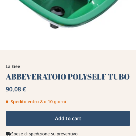
La Gée
ABBEVERATOIO POLYSELF TUBO
90,08 €
Spedito entro 8 o 10 giorni
Add to cart
Spese di spedizione su preventivo
local_shipping