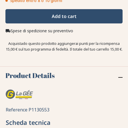
Spedito entro 8 o 10 giorni
Add to cart
Spese di spedizione su preventivo
local_shipping
Acquistado questo prodotto aggiungerai punti per la ricompensa
15,00 €
sul tuo programma di fedeltà. Il totale del tuo carrello
15,00 €
.
Product Details
Reference
P1130553
Scheda tecnica