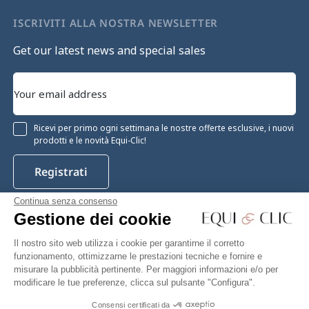
ISCRIVITI ALLA NOSTRA NEWSLETTER
Get our latest news and special sales
Ricevi per primo ogni settimana le nostre offerte esclusive, i nuovi
prodotti e le novità Equi-Clic!
Registrati
Continua senza consenso
Gestione dei cookie
Instagram
Facebook
Pinterest
YouTube
Twitter
Il nostro sito web utilizza i cookie per garantirne il corretto
funzionamento, ottimizzarne le prestazioni tecniche e fornire e
misurare la pubblicità pertinente. Per maggiori informazioni e/o per
modificare le tue preferenze, clicca sul pulsante "Configura".
Equiclic © 2026
Consensi certificati da