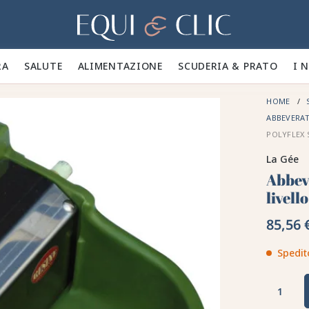
Casa
A 🪮
SALUTE ✨
ALIMENTAZIONE 🥕
SCUDERIA & PRATO 🍃
I 
HOME
ABBEVERAT
POLYFLEX 
La Gée
Abbev
livell
85,56 
Spedit