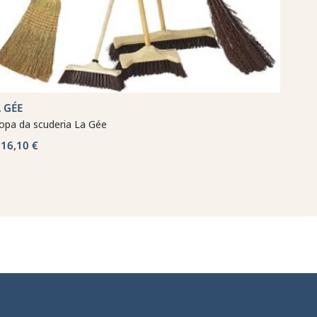
 GÉE
opa da scuderia La Gée
16,10 €
a