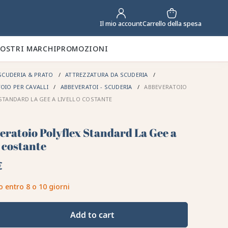
Carrello della spesa
Il mio account
NOSTRI MARCHI
PROMOZIONI
SCUDERIA & PRATO
ATTREZZATURA DA SCUDERIA
OIO PER CAVALLI
ABBEVERATOI - SCUDERIA
ABBEVERATOIO
STANDARD LA GEE A LIVELLO COSTANTE
eratoio Polyflex Standard La Gee a
o costante
€
o entro 8 o 10 giorni
Add to cart